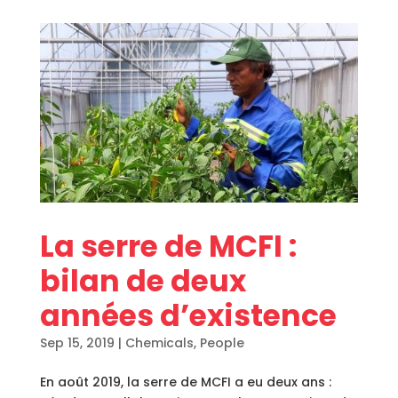
La serre de MCFI :
bilan de deux
années d’existence
Sep 15, 2019
|
Chemicals
,
People
En août 2019, la serre de MCFI a eu deux ans :