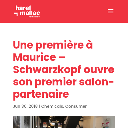
Une première à
Maurice –
Schwarzkopf ouvre
son premier salon-
partenaire
Jun 30, 2018
|
Chemicals
,
Consumer