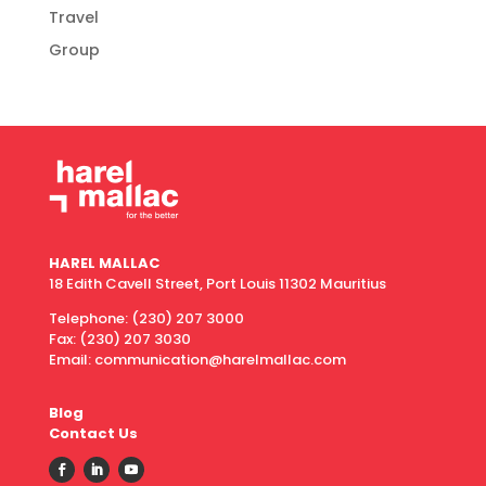
Travel
Group
HAREL MALLAC
18 Edith Cavell Street, Port Louis 11302 Mauritius
Telephone:
(230) 207 3000
Fax:
(230) 207 3030
Email: communication@harelmallac.com
Blog
Contact Us