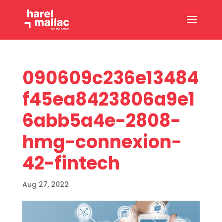
090609c236e13484
f45ea8423806a9e1
6abb5a4e-2808-
hmg-connexion-
42-fintech
Aug 27, 2022