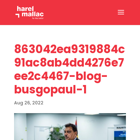
863042ea9319884c
91ac8ab4dd4276e7
ee2c4467-blog-
busgopaul-1
Aug 26, 2022