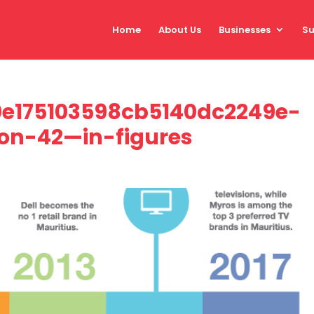
Home
About Us
Businesses
Su
e175103598cb5140dc2249e-
n-42—in-figures