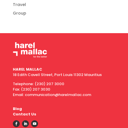
Travel
Group
HAREL MALLAC
18 Edith Cavell Street, Port Louis 11302 Mauritius
Telephone:
(230) 207 3000
Fax:
(230) 207 3030
Email: communication@harelmallac.com
Blog
Contact Us