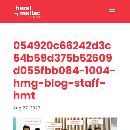
054920c66242d3c
54b59d375b52609
d055fbb084-1004-
hmg-blog-staff-
hmt
Aug 27, 2022