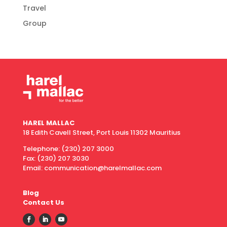
Travel
Group
HAREL MALLAC
18 Edith Cavell Street, Port Louis 11302 Mauritius
Telephone:
(230) 207 3000
Fax:
(230) 207 3030
Email: communication@harelmallac.com
Blog
Contact Us