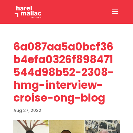
6a087aa5a0bcf36
b4efa0326f898471
544d98b52-2308-
hmg-interview-
croise-ong-blog
Aug 27, 2022