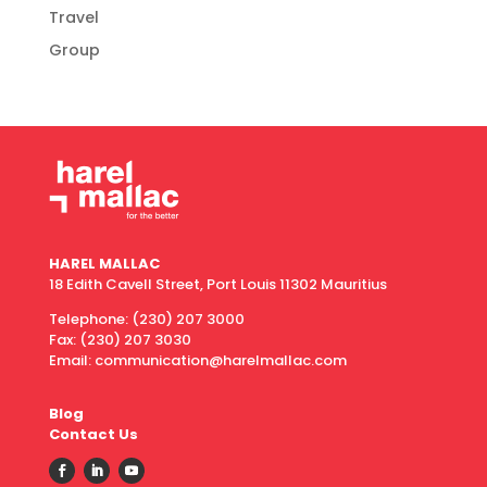
Travel
Group
HAREL MALLAC
18 Edith Cavell Street, Port Louis 11302 Mauritius
Telephone:
(230) 207 3000
Fax:
(230) 207 3030
Email: communication@harelmallac.com
Blog
Contact Us