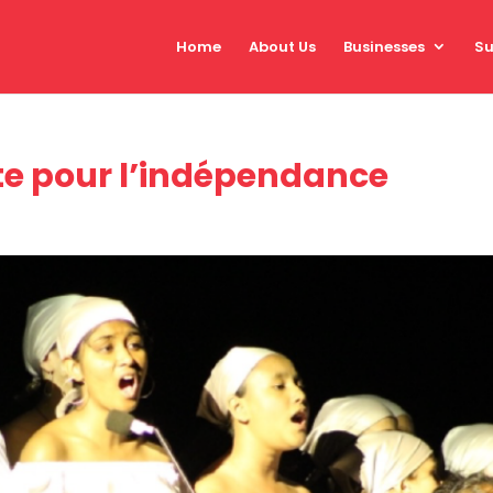
Home
About Us
Businesses
Su
te pour l’indépendance