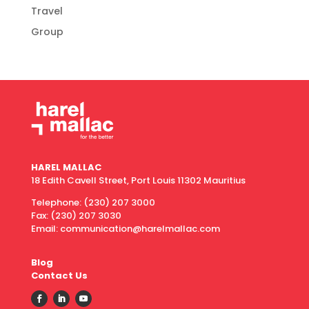
Travel
Group
HAREL MALLAC
18 Edith Cavell Street, Port Louis 11302 Mauritius
Telephone:
(230) 207 3000
Fax:
(230) 207 3030
Email: communication@harelmallac.com
Blog
Contact Us