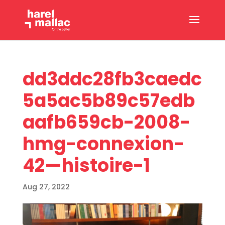
dd3ddc28fb3caedc
5a5ac5b89c57edb
aafb659cb-2008-
hmg-connexion-
42—histoire-1
Aug 27, 2022