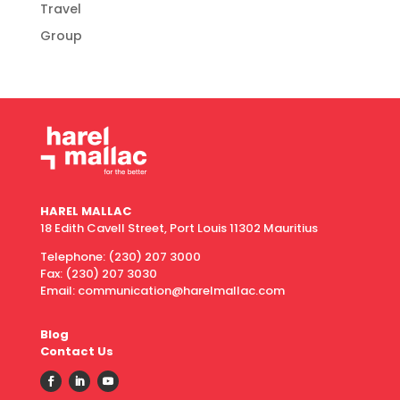
Travel
Group
HAREL MALLAC
18 Edith Cavell Street, Port Louis 11302 Mauritius
Telephone:
(230) 207 3000
Fax:
(230) 207 3030
Email: communication@harelmallac.com
Blog
Contact Us