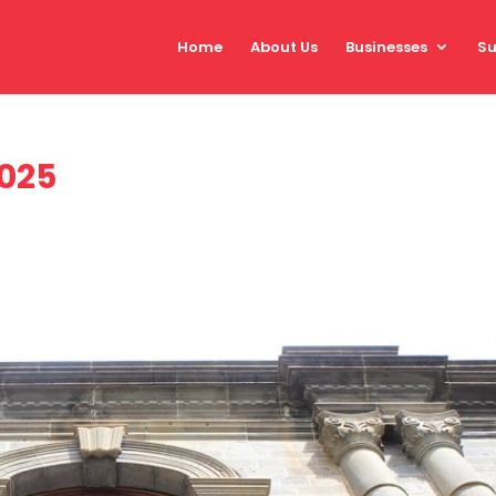
Home
About Us
Businesses
Su
025