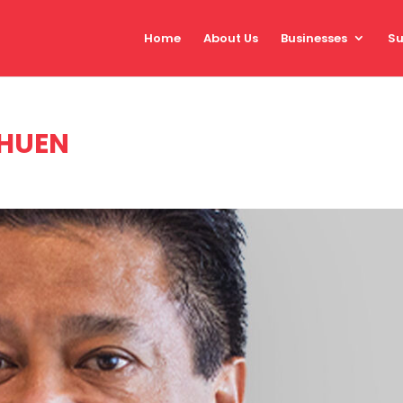
Home
About Us
Businesses
Su
CHUEN