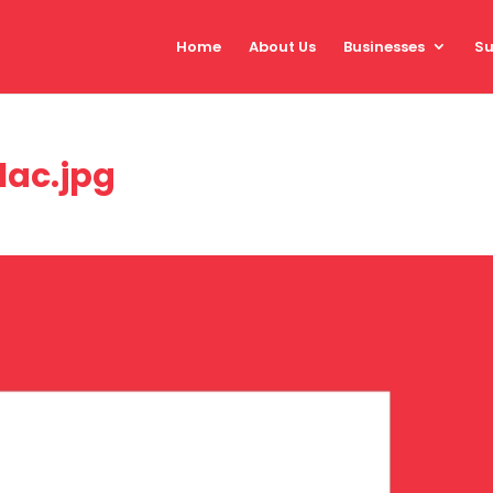
Home
About Us
Businesses
Su
lac.jpg