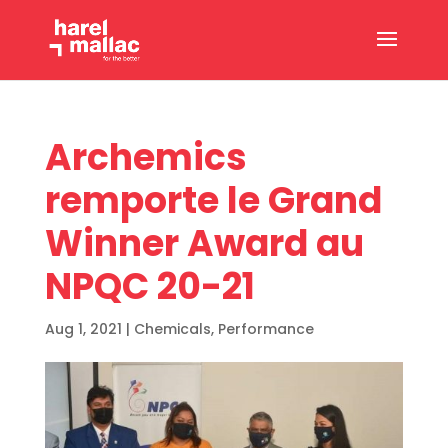
Archemics
remporte le Grand
Winner Award au
NPQC 20-21
Aug 1, 2021
|
Chemicals
,
Performance