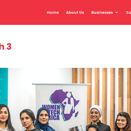
Home
About Us
Businesses
Su
h 3