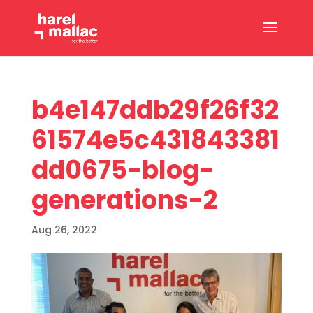
b4e147ddb29f26f32
61574e5c431843381
dd0675-blog-
generations-2
Aug 26, 2022