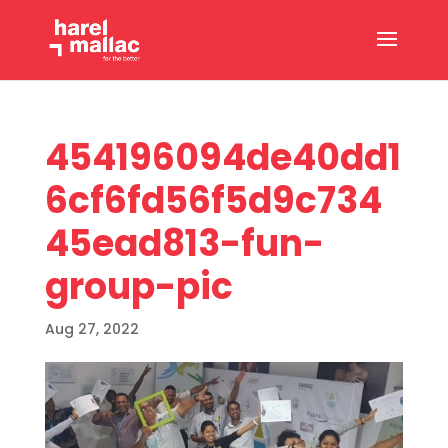
454196094de40dd1
6cf6fd56f5d9c734
45ead813-fun-
group-pic
Aug 27, 2022